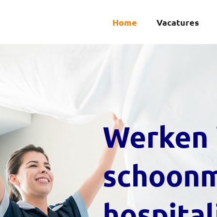
Home
Vacatures
Werken 
schoonm
hospitali