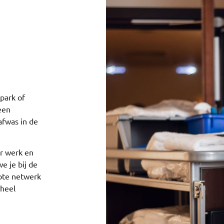
park of
 een
afwas in de
or werk en
e je bij de
rote netwerk
 heel