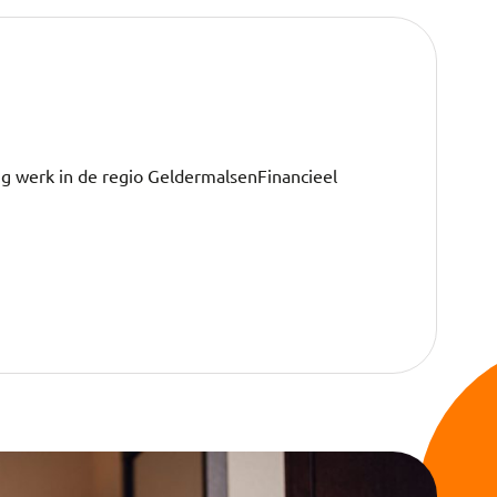
M
g werk in de regio GeldermalsenFinancieel
Voo