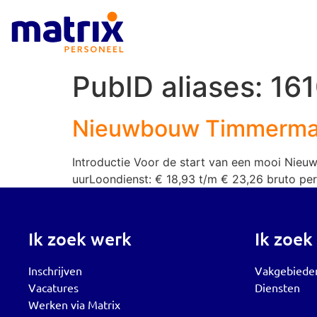
PubID aliases:
16
Nieuwbouw Timmerma
Introductie Voor de start van een mooi Nieu
uurLoondienst: € 18,93 t/m € 23,26 bruto pe
Ik zoek werk
Ik zoek
Inschrijven
Vakgebiede
Vacatures
Diensten
Werken via Matrix