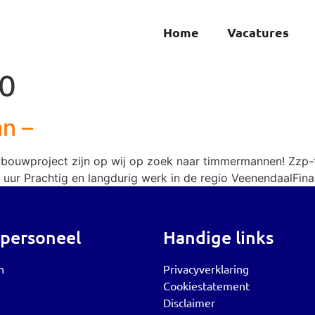
Home
Vacatures
10
n –
wbouwproject zijn op wij op zoek naar timmermannen! Zzp-t
r uur Prachtig en langdurig werk in de regio VeenendaalFi
 personeel
Handige links
n
Privacyverklaring
Cookiestatement
Disclaimer