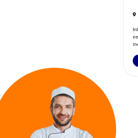
In
ee
me