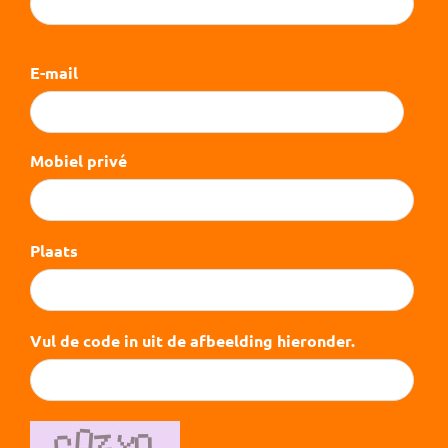
E-mail
Mobiel privé
Plaats
Vul de code in uit de afbeelding hieronder.