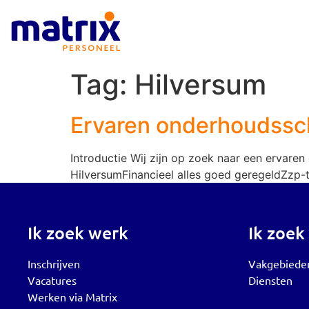
Tag:
Hilversum
Ervaren onderhoudssch
Introductie Wij zijn op zoek naar een ervaren
HilversumFinancieel alles goed geregeldZzp-t
Ik zoek werk
Ik zoek
Inschrijven
Vakgebiede
Vacatures
Diensten
Werken via Matrix