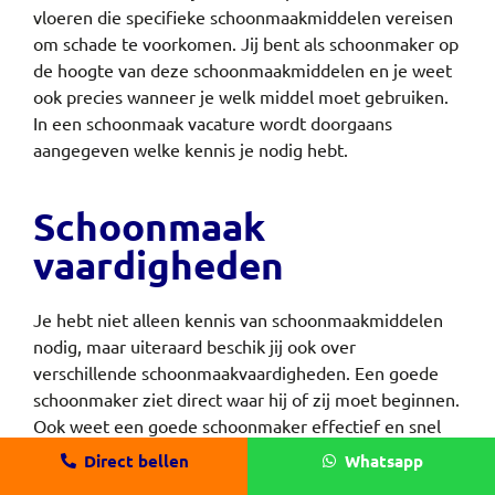
vloeren die specifieke schoonmaakmiddelen vereisen
om schade te voorkomen. Jij bent als schoonmaker op
de hoogte van deze schoonmaakmiddelen en je weet
ook precies wanneer je welk middel moet gebruiken.
In een schoonmaak vacature wordt doorgaans
aangegeven welke kennis je nodig hebt.
Schoonmaak
vaardigheden
Je hebt niet alleen kennis van schoonmaakmiddelen
nodig, maar uiteraard beschik jij ook over
verschillende schoonmaakvaardigheden. Een goede
schoonmaker ziet direct waar hij of zij moet beginnen.
Ook weet een goede schoonmaker effectief en snel
de werkzaamheden uit te voeren. Weet je niet precies
Direct bellen
Whatsapp
aan welke schoonmaakvaardigheden je moet voldoen?